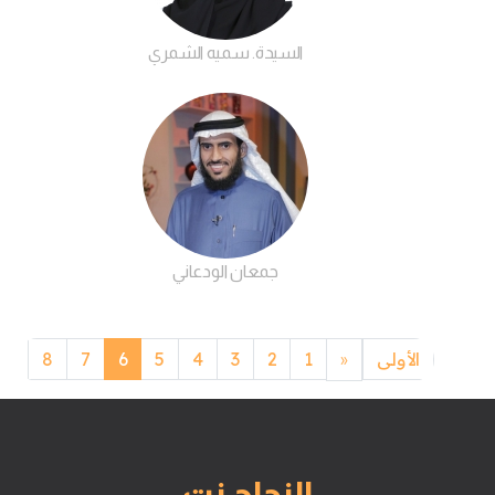
السيدة. سميه الشمري
جمعان الودعاني
الأولى
1
Previous
2
3
4
5
6
7
8
9
«
النجاح نت