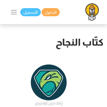
الدخول
التسجيل
كتّاب النجاح
إيلاف ترين أوفترينرز